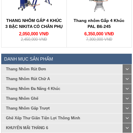
THANG NHÔM GẤP 4 KHÚC
Thang nhôm Gấp 4 Khúc
3 BẬC NIKITA CÓ CHÂN PHỤ
PAL B6-245
NKT-T43XD
2,050,000 VNĐ
6,350,000 VNĐ
2,450,000 VNĐ
7,300,000 VNĐ
DANH MỤC SẢN PHẨM
Thang Nhôm Rút Đơn
Thang Nhôm Rút Chữ A
Thang Nhôm Đa Năng 4 Khúc
Thang Nhôm Ghế
Thang Nhôm Gấp Trượt
Ghế Xếp Thư Giãn Tiện Lợi Thông Minh
KHUYẾN MÃI THÁNG 6