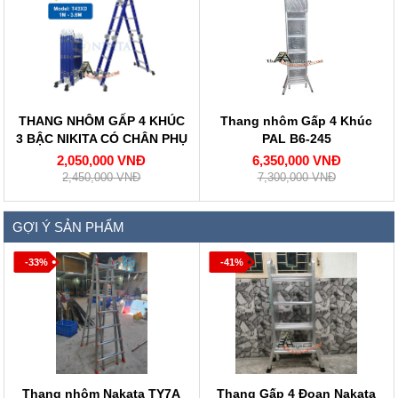
THANG NHÔM GẤP 4 KHÚC
Thang nhôm Gấp 4 Khúc
3 BẬC NIKITA CÓ CHÂN PHỤ
PAL B6-245
NKT-T43XD
2,050,000 VNĐ
6,350,000 VNĐ
2,450,000 VNĐ
7,300,000 VNĐ
GỢI Ý SẢN PHẨM
-33%
-41%
Thang nhôm Nakata TY7A
Thang Gấp 4 Đoạn Nakata