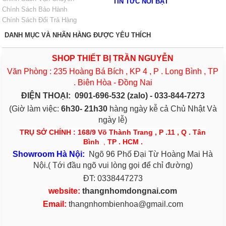
TIN TỨC NỖI BẬT
Chính Sách Bảo Hành
Chính Sách Đổi Trả Hàng
DANH MỤC VÀ NHÃN HÀNG ĐƯỢC YÊU THÍCH
SHOP THIẾT BỊ TRẦN NGUYỄN
Văn Phòng : 235 Hoàng Bá Bích , KP 4 , P . Long Bình , TP
. Biên Hòa - Đồng Nai
ĐIỆN THOẠI:
0901-696-532 (zalo) - 033-844-7273
(Giờ làm việc:
6h30- 21h30
hàng ngày kễ cả Chủ Nhật Và
ngày lễ)
TRỤ SỞ CHÍNH : 168/9 Võ Thành Trang , P .11 , Q . Tân
Bình
,
TP . HCM .
S
h
owroom Hà Nội:
Ngõ 96 Phố Đại Từ Hoàng Mai Hà
Nội.( Tới đầu ngõ vui lòng gọi để chỉ đường)
ĐT: 0338447273
website:
thangnhomdongnai.com
Email:
thangnhombienhoa@gmail.com