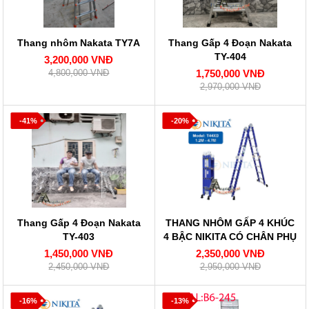
Thang nhôm Nakata TY7A
Thang Gấp 4 Đoạn Nakata
TY-404
3,200,000 VNĐ
4,800,000 VNĐ
1,750,000 VNĐ
2,970,000 VNĐ
-41%
-20%
Thang Gấp 4 Đoạn Nakata
THANG NHÔM GẤP 4 KHÚC
TY-403
4 BẬC NIKITA CÓ CHÂN PHỤ
NKT-T44XD
1,450,000 VNĐ
2,350,000 VNĐ
2,450,000 VNĐ
2,950,000 VNĐ
-16%
-13%