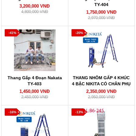
TY-404
3,200,000 VNĐ
4,800,000 VNĐ
1,750,000 VNĐ
2,970,000 VNĐ
-41%
-20%
Thang Gấp 4 Đoạn Nakata
THANG NHÔM GẤP 4 KHÚC
TY-403
4 BẬC NIKITA CÓ CHÂN PHỤ
NKT-T44XD
1,450,000 VNĐ
2,350,000 VNĐ
2,450,000 VNĐ
2,950,000 VNĐ
-16%
-13%