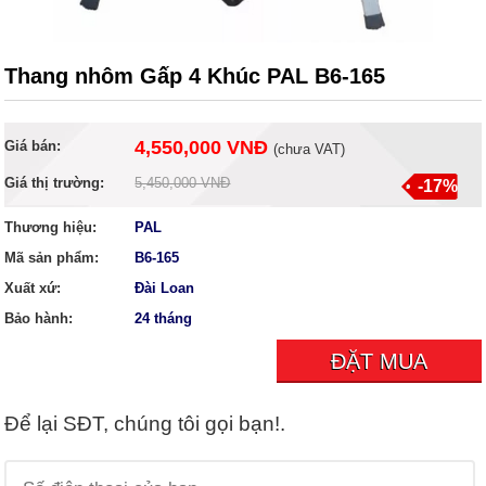
Thang nhôm Gấp 4 Khúc PAL B6-165
4,550,000 VNĐ
Giá bán:
(
chưa VAT
)
Giá thị trường:
5,450,000 VNĐ
-17%
Thương hiệu:
PAL
Mã sản phẩm:
B6-165
Xuất xứ:
Đài Loan
Bảo hành:
24 tháng
ĐẶT MUA
Để lại SĐT, chúng tôi gọi bạn!.