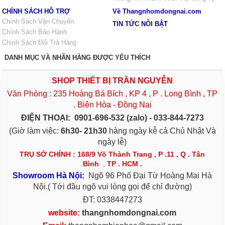
CHÍNH SÁCH HỖ TRỢ
Về Thangnhomdongnai.com
Chính Sách Vận Chuyển
TIN TỨC NỖI BẬT
Chính Sách Bảo Hành
Chính Sách Đổi Trả Hàng
DANH MỤC VÀ NHÃN HÀNG ĐƯỢC YÊU THÍCH
SHOP THIẾT BỊ TRẦN NGUYỄN
Văn Phòng : 235 Hoàng Bá Bích , KP 4 , P . Long Bình , TP
. Biên Hòa - Đồng Nai
ĐIỆN THOẠI:
0901-696-532 (zalo) - 033-844-7273
(Giờ làm việc:
6h30- 21h30
hàng ngày kễ cả Chủ Nhật Và
ngày lễ)
TRỤ SỞ CHÍNH : 168/9 Võ Thành Trang , P .11 , Q . Tân
Bình
,
TP . HCM .
S
h
owroom Hà Nội:
Ngõ 96 Phố Đại Từ Hoàng Mai Hà
Nội.( Tới đầu ngõ vui lòng gọi để chỉ đường)
ĐT: 0338447273
website:
thangnhomdongnai.com