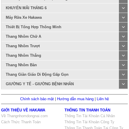
KHUYẾN MÃI THÁNG 6
Máy Rữa Xe Hakawa
Thiết Bị Tổng Hợp Thông Minh
Thang Nhôm Chữ A
Thang Nhôm Trượt
Thang Nhôm Thẳng
Thang Nhôm Bàn
Thang Giàn Giáo Di Động Gấp Gọn
GIƯỜNG Y TẾ - GIƯỜNG BỆNH NHÂN
Chính sách bảo mật
|
Hướng dẫn mua hàng
|
Liên hệ
GIỚI THIỆU VỀ HAKAWA
THÔNG TIN THANH TOÁN
Về Thangnhomdongnai.com
Thông Tin Tài Khoản Cá Nhân
Cách Thức Thanh Toán
Thông Tin Tài Khoản Công Ty
Thông Tin Thanh Toán Tại Công Ty