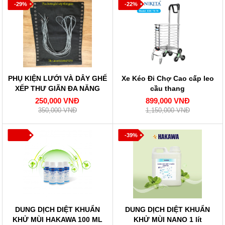
-29%
-22%
PHỤ KIỆN LƯỚI VÀ DÂY GHẾ
Xe Kéo Đi Chợ Cao cấp leo
XẾP THƯ GIÃN ĐA NĂNG
cầu thang
250,000 VNĐ
899,000 VNĐ
350,000 VNĐ
1,150,000 VNĐ
-39%
DUNG DỊCH DIỆT KHUẨN
DUNG DỊCH DIỆT KHUẨN
KHỬ MÙI HAKAWA 100 ML
KHỬ MÙI NANO 1 lít