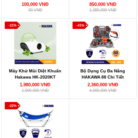
HAKAWA
100,000 VNĐ
850,000 VNĐ
00 VNĐ
1,389,000 VNĐ
-21%
-41%
Máy Khử Mùi Diệt Khuẩn
Bộ Dụng Cụ Đa Năng
Hakawa HK-2020KT
HAKAWA 88 Chi Tiết
1,980,000 VNĐ
2,360,000 VNĐ
2,500,000 VNĐ
4,000,000 VNĐ
-22%