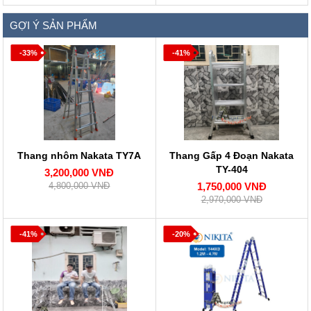
GỢI Ý SẢN PHẨM
-33%
-41%
Thang nhôm Nakata TY7A
Thang Gấp 4 Đoạn Nakata
TY-404
3,200,000 VNĐ
4,800,000 VNĐ
1,750,000 VNĐ
2,970,000 VNĐ
-41%
-20%