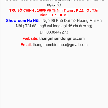
ngày lễ)
TRỤ SỞ CHÍNH : 168/9 Võ Thành Trang , P .11 , Q . Tân
Bình
,
TP . HCM .
S
h
owroom Hà Nội:
Ngõ 96 Phố Đại Từ Hoàng Mai Hà
Nội.( Tới đầu ngõ vui lòng gọi để chỉ đường)
ĐT: 0338447273
website:
thangnhomdongnai.com
Email:
thangnhombienhoa@gmail.com