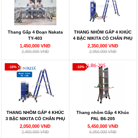
Thang Gấp 4 Đoạn Nakata
THANG NHÔM GẤP 4 KHÚC
TY-403
4 BẬC NIKITA CÓ CHÂN PHỤ
NKT-T44XD
1,450,000 VNĐ
2,350,000 VNĐ
2,450,000 VNĐ
2,950,000 VNĐ
-16%
-10%
THANG NHÔM GẤP 4 KHÚC
Thang nhôm Gấp 4 Khúc
3 BẬC NIKITA CÓ CHÂN PHỤ
PAL B6-205
NKT-T43XD
2,050,000 VNĐ
5,450,000 VNĐ
2,450,000 VNĐ
6,050,000 VNĐ