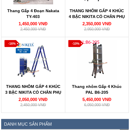
Thang Gấp 4 Đoạn Nakata
THANG NHÔM GẤP 4 KHÚC
TY-403
4 BẬC NIKITA CÓ CHÂN PHỤ
NKT-T44XD
1,450,000 VNĐ
2,350,000 VNĐ
2,450,000 VNĐ
2,950,000 VNĐ
-16%
-10%
THANG NHÔM GẤP 4 KHÚC
Thang nhôm Gấp 4 Khúc
3 BẬC NIKITA CÓ CHÂN PHỤ
PAL B6-205
NKT-T43XD
2,050,000 VNĐ
5,450,000 VNĐ
2,450,000 VNĐ
6,050,000 VNĐ
DANH MỤC SẢN PHẨM