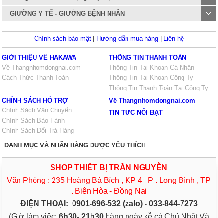
GIƯỜNG Y TẾ - GIƯỜNG BỆNH NHÂN
Chính sách bảo mật
|
Hướng dẫn mua hàng
|
Liên hệ
GIỚI THIỆU VỀ HAKAWA
THÔNG TIN THANH TOÁN
Về Thangnhomdongnai.com
Thông Tin Tài Khoản Cá Nhân
Cách Thức Thanh Toán
Thông Tin Tài Khoản Công Ty
Thông Tin Thanh Toán Tại Công Ty
CHÍNH SÁCH HỖ TRỢ
Về Thangnhomdongnai.com
Chính Sách Vận Chuyển
TIN TỨC NỖI BẬT
Chính Sách Bảo Hành
Chính Sách Đổi Trả Hàng
DANH MỤC VÀ NHÃN HÀNG ĐƯỢC YÊU THÍCH
SHOP THIẾT BỊ TRẦN NGUYỄN
Văn Phòng : 235 Hoàng Bá Bích , KP 4 , P . Long Bình , TP
. Biên Hòa - Đồng Nai
ĐIỆN THOẠI:
0901-696-532 (zalo) - 033-844-7273
(Giờ làm việc:
6h30- 21h30
hàng ngày kễ cả Chủ Nhật Và