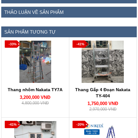
THẢO LUẬN VỀ SẢN PHẨM
SẢN PHẨM TƯƠNG TỰ
-33%
-41%
Thang nhôm Nakata TY7A
Thang Gấp 4 Đoạn Nakata
TY-404
3,200,000 VNĐ
4,800,000 VNĐ
1,750,000 VNĐ
2,970,000 VNĐ
-41%
-20%