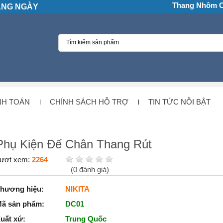
Thang Nhôm 
HÀNG NGÀY
NH TOÁN
CHÍNH SÁCH HỖ TRỢ
TIN TỨC NỖI BẬT
Phụ Kiện Đế Chân Thang Rút
ượt xem:
2264
(
0
đánh giá)
hương hiệu:
NIKITA
ã sản phẩm:
DC01
uất xứ:
Trung Quốc