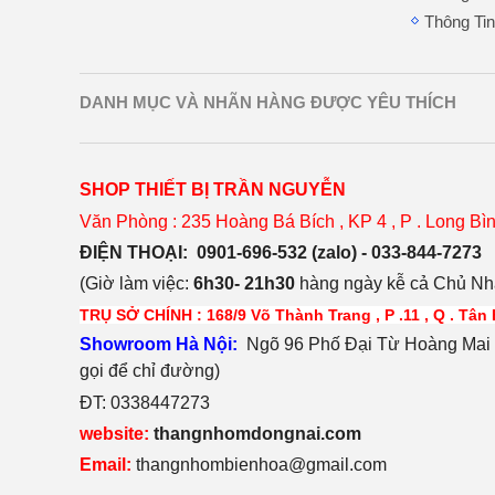
Thông Tin
DANH MỤC VÀ NHÃN HÀNG ĐƯỢC YÊU THÍCH
SHOP THIẾT BỊ TRẦN NGUYỄN
Văn Phòng : 235 Hoàng Bá Bích , KP 4 , P . Long Bìn
ĐIỆN THOẠI:
0901-696-532 (zalo) - 033-844-7273
(Giờ làm việc:
6h30- 21h30
hàng ngày kễ cả Chủ Nhậ
TRỤ SỞ CHÍNH : 168/9 Võ Thành Trang , P .11 , Q . Tân
S
h
owroom Hà Nội:
Ngõ 96 Phố Đại Từ Hoàng Mai H
gọi để chỉ đường)
ĐT: 0338447273
website:
thangnhomdongnai.com
Email:
thangnhombienhoa@gmail.com