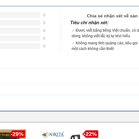
0
Chia sẻ nhận xét về sả
e
Tiêu chí nhận xét:
0
e
✓
Được viết bằng tiếng Việt chuẩn, có d
0
dòng, không viết tắt, ký tự khó hiểu.
e
0
✓
Không mang tính quảng cáo, kêu gọ
e
0
một cách không cần thiết.
e
-29%
-22%