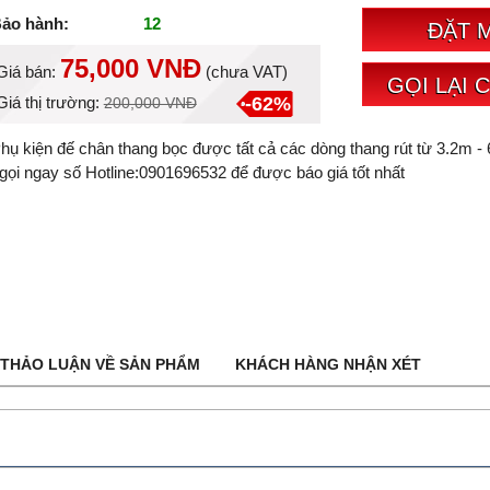
ảo hành:
12
ĐẶT 
75,000 VNĐ
Giá bán:
(
chưa VAT
)
GỌI LẠI 
-62%
Giá thị trường:
200,000 VNĐ
hụ kiện đế chân thang bọc được tất cả các dòng thang rút từ 3.2m -
 gọi ngay số Hotline:0901696532 để được báo giá tốt nhất
THẢO LUẬN VỀ SẢN PHẨM
KHÁCH HÀNG NHẬN XÉT