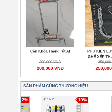
Cần Khóa Thang rút AI
PHỤ KIỆN LƯ
GHẾ XẾP TH
300,000 VNĐ
350,00
NĂN
200,000 VNĐ
250,00
SẢN PHẨM CÙNG THƯƠNG HIỆU
-12%
-19%