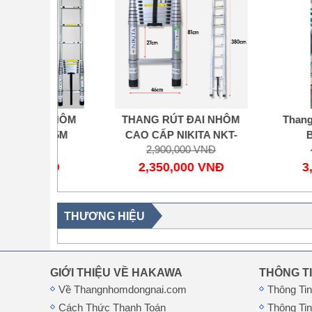
I NHÔM
THANG RÚT ĐAI NHÔM
Thang Nhôm G
TA 5M
CAO CẤP NIKITA NKT-
Bậc Nikit
NĐ
2,900,000 VNĐ
4,900,00
N
R38N
VNĐ
2,350,000 VNĐ
3,850,0
THƯƠNG HIỆU
GIỚI THIỆU VỀ HAKAWA
THÔNG T
Về Thangnhomdongnai.com
Thông Ti
Cách Thức Thanh Toán
Thông Ti