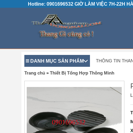
Hotline: 0901696532 GIỜ LÀM VIỆC 7H-22H 
DANH MỤC SẢN PHẨM
THÔNG TIN THA
Trang chủ
»
Thiết Bị Tổng Hợp Thông Minh
L
T
M
X