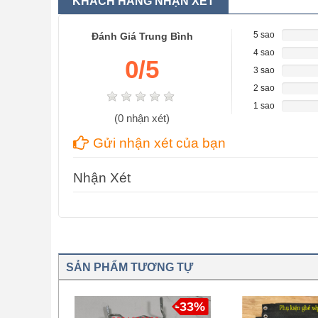
KHÁCH HÀNG NHẬN XÉT
5 sao
Đánh Giá Trung Bình
0%
Complet
4 sao
0%
0
/5
Complet
3 sao
0%
Complet
2 sao
0%
Complet
1 sao
0%
(
0
nhận xét)
Complet
Gửi nhận xét của bạn
Nhận Xét
SẢN PHẨM TƯƠNG TỰ
-33%