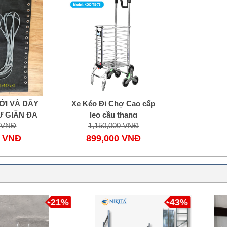
ỚI VÀ DÂY
Xe Kéo Đi Chợ Cao cấp
Ư GIÃN ĐA
leo cầu thang
0 VNĐ
1,150,000 VNĐ
G
0 VNĐ
899,000 VNĐ
-21%
-43%