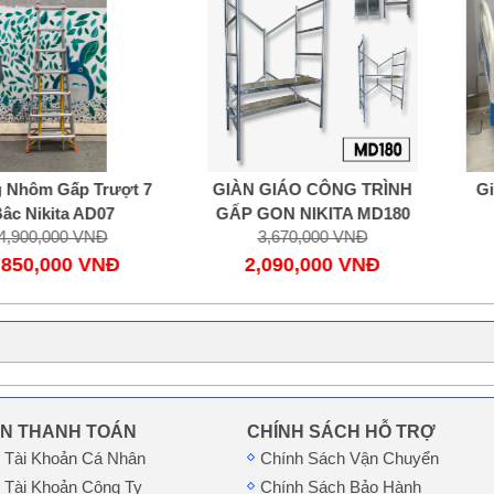
ấp Trượt 7
GIÀN GIÁO CÔNG TRÌNH
Giường Y T
a AD07
GẤP GỌN NIKITA MD180
Quay 
0 VNĐ
3,670,000 VNĐ
14,88
00 VNĐ
2,090,000 VNĐ
8,000
IN THANH TOÁN
CHÍNH SÁCH HỖ TRỢ
n Tài Khoản Cá Nhân
Chính Sách Vận Chuyển
n Tài Khoản Công Ty
Chính Sách Bảo Hành