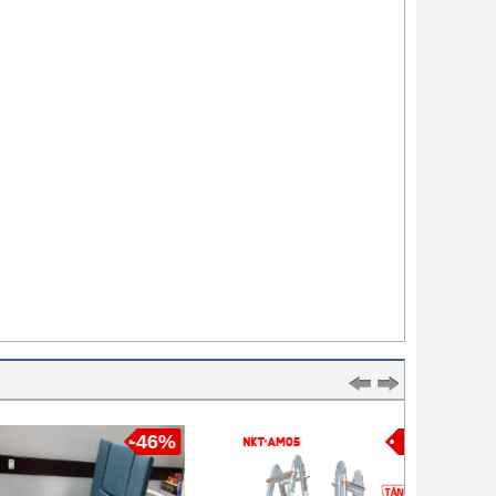
-46%
-
-554%