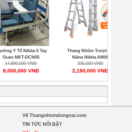
ế Nikita 5 Tay
Thang Nhôm Trượt Đa
Thang
NKT-DCN05
Năng Nikita AM05
Năn
0,000 VNĐ
335,000 VNĐ
2
,000 VNĐ
2,190,000 VNĐ
1,
Về Thangnhomdongnai.com
TIN TỨC NỖI BẬT