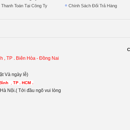
 Thanh Toán Tại Công Ty
Chính Sách Đổi Trả Hàng
C
h , TP . Biên Hòa - Đồng Nai
t Và ngày lễ)
 Bình
,
TP . HCM .
à Nội.( Tới đầu ngõ vui lòng