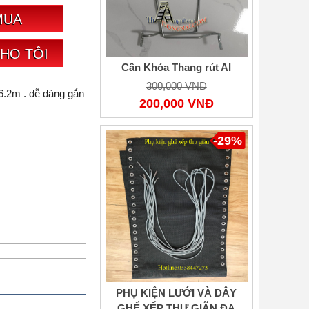
MUA
CHO TÔI
Cần Khóa Thang rút AI
300,000 VNĐ
 6.2m . dễ dàng gắn
200,000 VNĐ
-29%
PHỤ KIỆN LƯỚI VÀ DÂY
GHẾ XẾP THƯ GIÃN ĐA