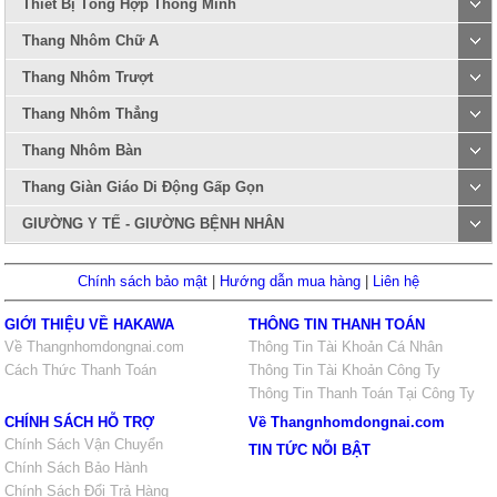
Thiết Bị Tổng Hợp Thông Minh
Thang Nhôm Chữ A
Thang Nhôm Trượt
Thang Nhôm Thẳng
Thang Nhôm Bàn
Thang Giàn Giáo Di Động Gấp Gọn
GIƯỜNG Y TẾ - GIƯỜNG BỆNH NHÂN
Chính sách bảo mật
|
Hướng dẫn mua hàng
|
Liên hệ
GIỚI THIỆU VỀ HAKAWA
THÔNG TIN THANH TOÁN
Về Thangnhomdongnai.com
Thông Tin Tài Khoản Cá Nhân
Cách Thức Thanh Toán
Thông Tin Tài Khoản Công Ty
Thông Tin Thanh Toán Tại Công Ty
CHÍNH SÁCH HỖ TRỢ
Về Thangnhomdongnai.com
Chính Sách Vận Chuyển
TIN TỨC NỖI BẬT
Chính Sách Bảo Hành
Chính Sách Đổi Trả Hàng