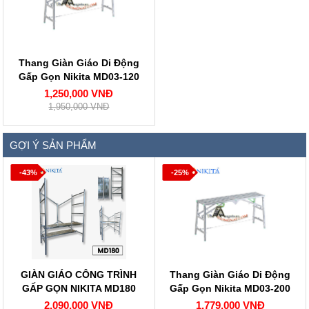
Thang Giàn Giáo Di Động
Gấp Gọn Nikita MD03-120
1,250,000 VNĐ
1,950,000 VNĐ
GỢI Ý SẢN PHẨM
-43%
-25%
GIÀN GIÁO CÔNG TRÌNH
Thang Giàn Giáo Di Động
GẤP GỌN NIKITA MD180
Gấp Gọn Nikita MD03-200
2,090,000 VNĐ
1,779,000 VNĐ