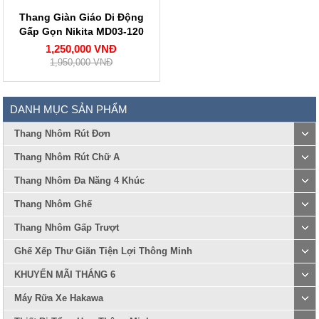
Thang Giàn Giáo Di Động
Gấp Gọn Nikita MD03-120
1,250,000 VNĐ
1,950,000 VNĐ
DANH MỤC SẢN PHẨM
Thang Nhôm Rút Đơn
Thang Nhôm Rút Chữ A
Thang Nhôm Đa Năng 4 Khúc
Thang Nhôm Ghế
Thang Nhôm Gấp Trượt
Ghế Xếp Thư Giãn Tiện Lợi Thông Minh
KHUYẾN MÃI THÁNG 6
Máy Rữa Xe Hakawa