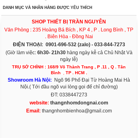
DANH MỤC VÀ NHÃN HÀNG ĐƯỢC YÊU THÍCH
SHOP THIẾT BỊ TRẦN NGUYỄN
Văn Phòng : 235 Hoàng Bá Bích , KP 4 , P . Long Bình , TP
. Biên Hòa - Đồng Nai
ĐIỆN THOẠI:
0901-696-532 (zalo) - 033-844-7273
(Giờ làm việc:
6h30- 21h30
hàng ngày kễ cả Chủ Nhật Và
ngày lễ)
TRỤ SỞ CHÍNH : 168/9 Võ Thành Trang , P .11 , Q . Tân
Bình
,
TP . HCM .
S
h
owroom Hà Nội:
Ngõ 96 Phố Đại Từ Hoàng Mai Hà
Nội.( Tới đầu ngõ vui lòng gọi để chỉ đường)
ĐT: 0338447273
website:
thangnhomdongnai.com
Email:
thangnhombienhoa@gmail.com