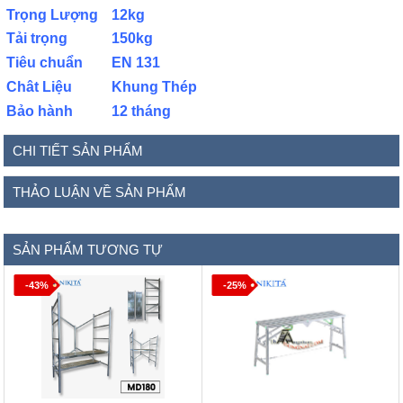
Trọng Lượng
12kg
Tải trọng
150kg
Tiêu chuẩn
EN 131
Chât Liệu
Khung Thép
Bảo hành
12 tháng
CHI TIẾT SẢN PHẨM
THẢO LUẬN VỀ SẢN PHẨM
SẢN PHẨM TƯƠNG TỰ
-43%
-25%