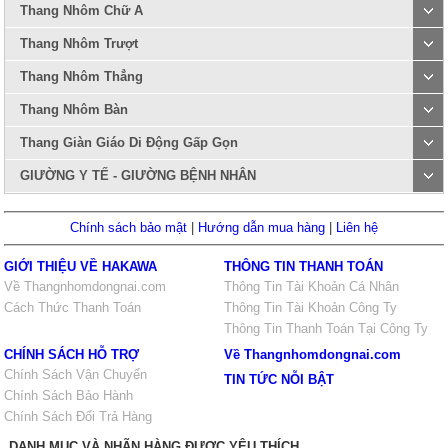
Thang Nhôm Chữ A
Thang Nhôm Trượt
Thang Nhôm Thẳng
Thang Nhôm Bàn
Thang Giàn Giáo Di Động Gấp Gọn
GIƯỜNG Y TẾ - GIƯỜNG BỆNH NHÂN
Chính sách bảo mật
|
Hướng dẫn mua hàng
|
Liên hệ
GIỚI THIỆU VỀ HAKAWA
THÔNG TIN THANH TOÁN
Về Thangnhomdongnai.com
Thông Tin Tài Khoản Cá Nhân
Cách Thức Thanh Toán
Thông Tin Tài Khoản Công Ty
Thông Tin Thanh Toán Tại Công Ty
CHÍNH SÁCH HỖ TRỢ
Về Thangnhomdongnai.com
Chính Sách Vận Chuyển
TIN TỨC NỖI BẬT
Chính Sách Bảo Hành
Chính Sách Đổi Trả Hàng
DANH MỤC VÀ NHÃN HÀNG ĐƯỢC YÊU THÍCH