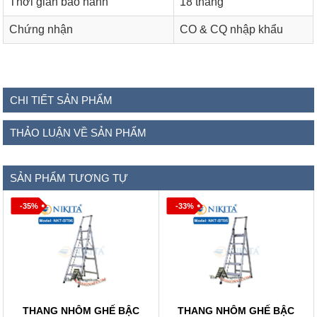
Thời gian bảo hành
18 tháng
Chứng nhận
CO & CQ nhập khẩu
CHI TIẾT SẢN PHẨM
THẢO LUẬN VỀ SẢN PHẨM
SẢN PHẨM TƯƠNG TỰ
-35%
-33%
THANG NHÔM GHẾ BẬC
THANG NHÔM GHẾ BẬC