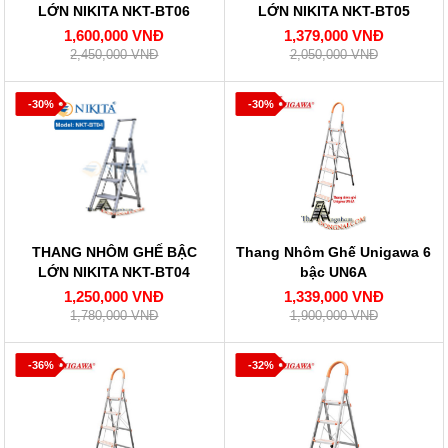
LỚN NIKITA NKT-BT06
LỚN NIKITA NKT-BT05
1,600,000 VNĐ
1,379,000 VNĐ
2,450,000 VNĐ
2,050,000 VNĐ
-30%
-30%
THANG NHÔM GHẾ BẬC
Thang Nhôm Ghế Unigawa 6
LỚN NIKITA NKT-BT04
bậc UN6A
1,250,000 VNĐ
1,339,000 VNĐ
1,780,000 VNĐ
1,900,000 VNĐ
-36%
-32%