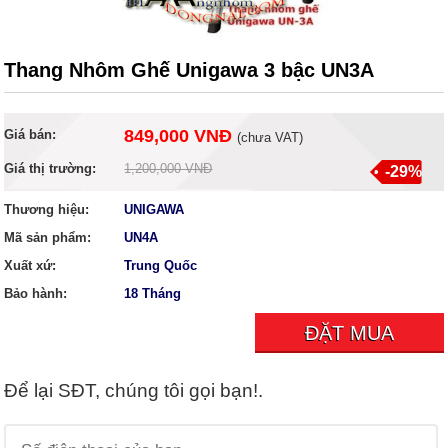
Thang Nhôm Ghế Unigawa 3 bậc UN3A
849,000 VNĐ
Giá bán:
(
chưa VAT
)
Giá thị trường:
1,200,000 VNĐ
-29%
Thương hiệu:
UNIGAWA
Mã sản phẩm:
UN4A
Xuất xứ:
Trung Quốc
Bảo hành:
18 Tháng
ĐẶT MUA
Để lại SĐT, chúng tôi gọi bạn!.