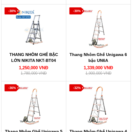
-30%
-30%
THANG NHÔM GHẾ BẬC
Thang Nhôm Ghế Unigawa 6
LỚN NIKITA NKT-BT04
bậc UN6A
1,250,000 VNĐ
1,339,000 VNĐ
1,780,000 VNĐ
1,900,000 VNĐ
-36%
-32%
Thang Nhôm Ghế Unigawa 5
Thang Nhôm Ghế Unigawa 4