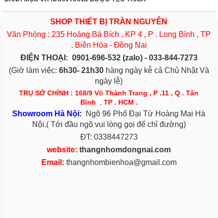
SHOP THIẾT BỊ TRẦN NGUYỄN
Văn Phòng : 235 Hoàng Bá Bích , KP 4 , P . Long Bình , TP
. Biên Hòa - Đồng Nai
ĐIỆN THOẠI:
0901-696-532 (zalo) - 033-844-7273
(Giờ làm việc:
6h30- 21h30
hàng ngày kễ cả Chủ Nhật Và
ngày lễ)
TRỤ SỞ CHÍNH : 168/9 Võ Thành Trang , P .11 , Q . Tân
Bình
,
TP . HCM .
S
h
owroom Hà Nội:
Ngõ 96 Phố Đại Từ Hoàng Mai Hà
Nội.( Tới đầu ngõ vui lòng gọi để chỉ đường)
ĐT: 0338447273
website:
thangnhomdongnai.com
Email:
thangnhombienhoa@gmail.com