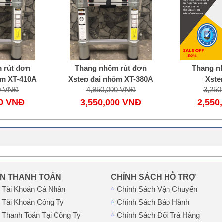
 rút đơn
Thang nhôm rút đơn
Thang n
ôm XT-410A
Xstep đai nhôm XT-380A
Xste
0 VNĐ
4,950,000 VNĐ
3,25
00 VNĐ
3,550,000 VNĐ
2,550
IN THANH TOÁN
CHÍNH SÁCH HỖ TRỢ
n Tài Khoản Cá Nhân
Chính Sách Vận Chuyển
n Tài Khoản Công Ty
Chính Sách Bảo Hành
 Thanh Toán Tại Công Ty
Chính Sách Đổi Trả Hàng