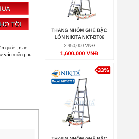
MUA
CHO TÔI
THANG NHÔM GHẾ BẬC
LỚN NIKITA NKT-BT06
2,450,000 VNĐ
n quốc , giao
1,600,000 VNĐ
ư vấn miễn phí.
-33%
THANG NHÔM GHẾ BẬC