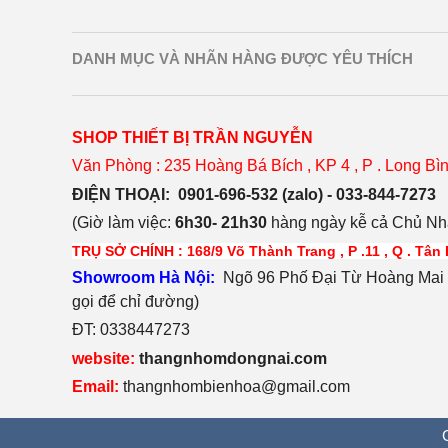
DANH MỤC VÀ NHÃN HÀNG ĐƯỢC YÊU THÍCH
SHOP THIẾT BỊ TRẦN NGUYỄN
Văn Phòng : 235 Hoàng Bá Bích , KP 4 , P . Long Bìn
ĐIỆN THOẠI:
0901-696-532 (zalo) - 033-844-7273
(Giờ làm việc:
6h30- 21h30
hàng ngày kễ cả Chủ Nhậ
TRỤ SỞ CHÍNH : 168/9 Võ Thành Trang , P .11 , Q . Tân
S
h
owroom Hà Nội:
Ngõ 96 Phố Đại Từ Hoàng Mai H
gọi để chỉ đường)
ĐT: 0338447273
website:
thangnhomdongnai.com
Email:
thangnhombienhoa@gmail.com