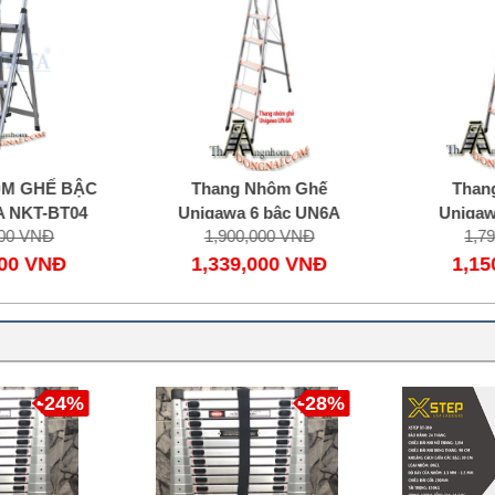
 GHẾ BẬC
Thang Nhôm Ghế
Thang
 NKT-BT04
Unigawa 6 bậc UN6A
Unigawa
0 VNĐ
1,900,000 VNĐ
1,79
00 VNĐ
1,339,000 VNĐ
1,150
-24%
-28%