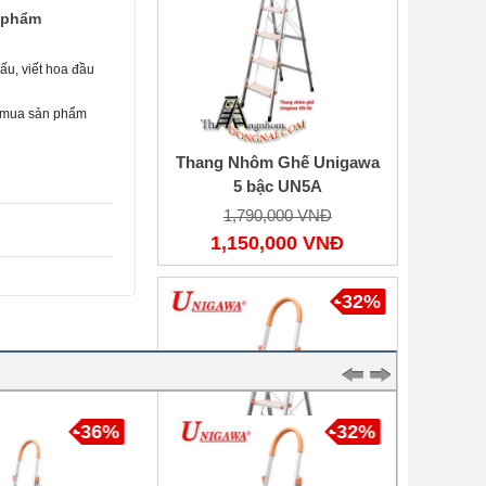
n phẩm
ấu, viết hoa đầu
i mua sản phẩm
Thang Nhôm Ghế Unigawa
5 bậc UN5A
1,790,000 VNĐ
1,150,000 VNĐ
-32%
-36%
-32%