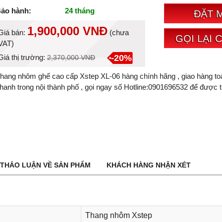
ảo hành:
24 tháng
ĐẶT 
1,900,000 VNĐ
Giá bán:
(
chưa
GỌI LẠI 
VAT
)
-20%
Giá thị trường:
2,370,000 VNĐ
hang nhôm ghế cao cấp Xstep XL-06 hàng chính hãng , giao hàng toà
hanh trong nội thành phố , gọi ngay số Hotline:0901696532 để được t
THẢO LUẬN VỀ SẢN PHẨM
KHÁCH HÀNG NHẬN XÉT
Thang nhôm Xstep