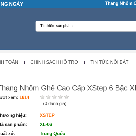
Thang Nhôm 
HÀNG NGÀY
NH TOÁN
CHÍNH SÁCH HỖ TRỢ
TIN TỨC NỖI BẬT
Thang Nhôm Ghế Cao Cấp XStep 6 Bậc X
ượt xem:
1614
(
0
đánh giá)
hương hiệu:
XSTEP
ã sản phẩm:
XL-06
uất xứ:
Trung Quốc