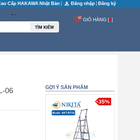
Cao Cấp HAKAWA Nhật Bản
Đăng nhập
Đăng ký
GIỎ HÀNG [
0
]
TÌM KIẾM
GỢI Ý SẢN PHẨM
L-06
-35%