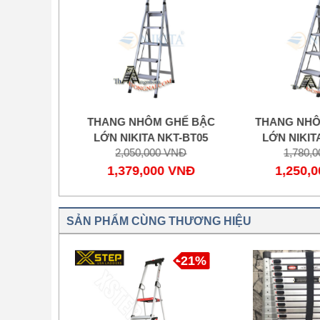
HẾ BẬC
THANG NHÔM GHẾ BẬC
THANG NHÔM
T-BT06
LỚN NIKITA NKT-BT05
LỚN NIKITA
NĐ
2,050,000 VNĐ
1,780,00
VNĐ
1,379,000 VNĐ
1,250,0
SẢN PHẨM CÙNG THƯƠNG HIỆU
-21%