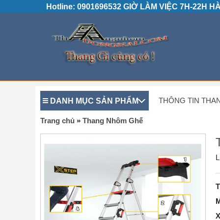
Hotline: 0901696532 GIỜ LÀM VIỆC 7H-22H 
DANH MỤC SẢN PHẨM
THÔNG TIN THA
Trang chủ
»
Thang Nhôm Ghế
L
T
M
X