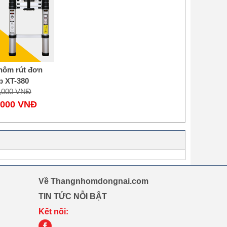
hôm rút đơn
p XT-380
0,000 VNĐ
,000 VNĐ
Về Thangnhomdongnai.com
TIN TỨC NỖI BẬT
Kết nối: