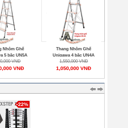
Thang Nhôm Ghế Unigawa
4 bậc UN4A
1,550,000 VNĐ
1,050,000 VNĐ
 Nhôm Ghế
Thang Nhôm Ghế
THANG
 5 bậc UN5A
Unigawa 4 bậc UN4A
LỚN N
0,000 VNĐ
1,550,000 VNĐ
2
,000 VNĐ
1,050,000 VNĐ
1,
-22%