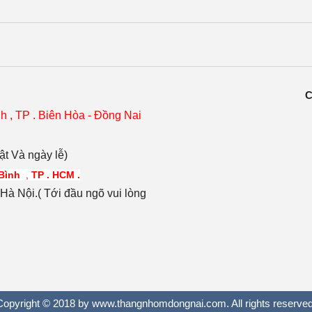
C
h , TP . Biên Hòa - Đồng Nai
t Và ngày lễ)
 Bình
,
TP . HCM .
à Nội.( Tới đầu ngõ vui lòng
Copyright © 2018 by www.thangnhomdongnai.com. All rights reserved