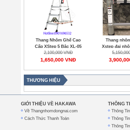
Thang Nhôm Ghế Cao
Thang nhôm
Cấp XStep 5 Bậc XL-05
Xstep đai nh
2,100,000 VNĐ
5,150,00
1,650,000 VNĐ
3,900,0
THƯƠNG HIỆU
GIỚI THIỆU VỀ HAKAWA
THÔNG T
Về Thangnhomdongnai.com
Thông Ti
Cách Thức Thanh Toán
Thông Ti
Thông Tin