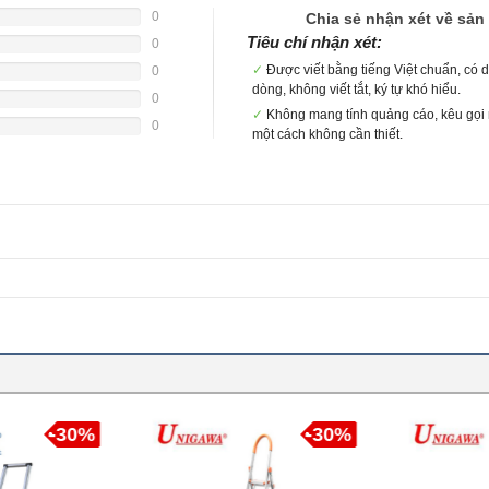
0
Chia sẻ nhận xét về sả
e
Tiêu chí nhận xét:
0
e
✓
Được viết bằng tiếng Việt chuẩn, có d
0
dòng, không viết tắt, ký tự khó hiểu.
e
0
✓
Không mang tính quảng cáo, kêu gọ
e
0
một cách không cần thiết.
e
-30%
-30%