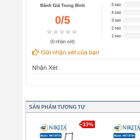
5 sao
Đánh Giá Trung Bình
0%
Complet
4 sao
0%
0
/5
Complet
3 sao
0%
Complet
2 sao
0%
Complet
1 sao
0%
(
0
nhận xét)
Complet
Gửi nhận xét của bạn
Nhận Xét
SẢN PHẨM TƯƠNG TỰ
-35%
-33%